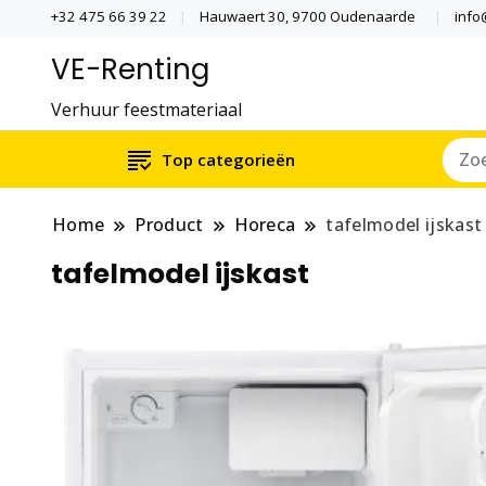
+32 475 66 39 22
Hauwaert 30, 9700 Oudenaarde
info
VE-Renting
Verhuur feestmateriaal
Top categorieën
Home
Product
Horeca
tafelmodel ijskast
tafelmodel ijskast