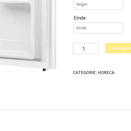
Einde
tafelmodel
Toevoegen
ijskast
aantal
CATEGORIE:
HORECA