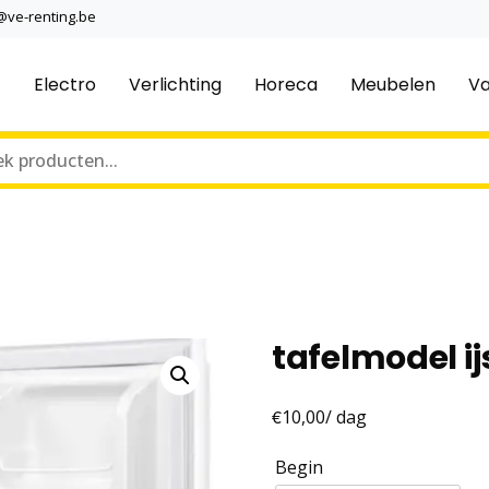
@ve-renting.be
Electro
Verlichting
Horeca
Meubelen
Va
tafelmodel i
€
10,00
/ dag
Begin