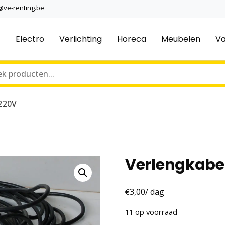
@ve-renting.be
Electro
Verlichting
Horeca
Meubelen
Va
220V
Verlengkabe
€
3,00
/ dag
11 op voorraad