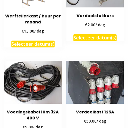
Verdeelstekkers
Werftellerkast / huur per
maand
€
2,00
/ dag
€
13,00
/ dag
Selecteer datum(s)
Selecteer datum(s)
Voedingskabel 10m 32A
Verdeelkast 125A
400 V
€
50,00
/ dag
€
9,00
/ dag